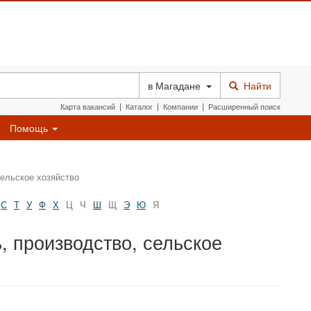
в
Магадане
Найти
Карта вакансий
|
Каталог
|
Компании
|
Расширенный поиск
Помощь
ельское хозяйство
С
Т
У
Ф
Х
Ц
Ч
Ш
Щ
Э
Ю
Я
 производство, сельское