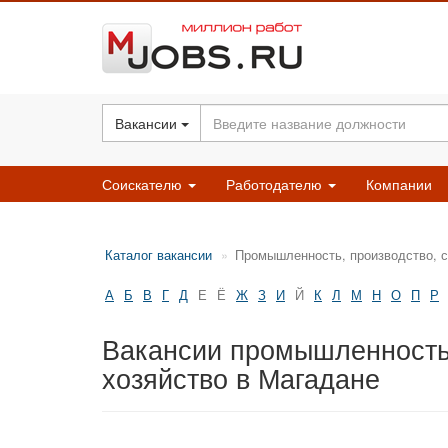
Вакансии
Соискателю
Работодателю
Компании
Каталог вакансии
Промышленность, производство, с
А
Б
В
Г
Д
Е
Ё
Ж
З
И
Й
К
Л
М
Н
О
П
Р
Вакансии промышленность,
хозяйство в Магадане