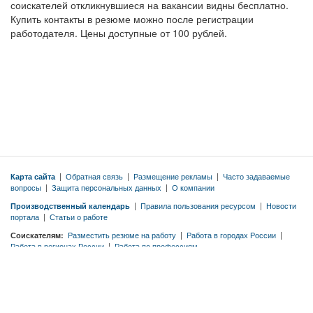
соискателей откликнувшиеся на вакансии видны бесплатно.
Купить контакты в резюме можно после регистрации
работодателя. Цены доступные от 100 рублей.
Карта сайта
|
Обратная связь
|
Размещение рекламы
|
Часто задаваемые
вопросы
|
Защита персональных данных
|
О компании
Производственный календарь
|
Правила пользования ресурсом
|
Новости
портала
|
Статьи о работе
Соискателям:
Разместить резюме на работу
|
Работа в городах России
|
Работа в регионах России
|
Работа по профессиям
Работодателям:
Тарифы
|
Разместить вакансию бесплатно
|
Правила
публикации вакансий
|
Резюме по профессиям
© 2026 ООО «ЭМДЖОБС»