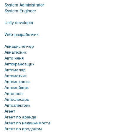
System Administrator
System Engineer
Unity developer
Web-разработчик
Авиадиспетчер
Авиатехник
Авто няня
Автокрановщик
Автомаляр
Автоматчик
Автомеханик
Автомойщик
Автоняня
Автослесарь
Автоэлектрик
Агент
Агент по аренде
Агент по недвижимости
Агент по продажам