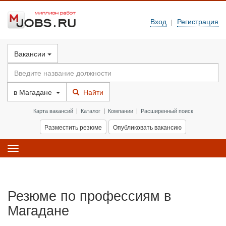
Вход
Регистрация
|
Вакансии
в
Магадане
Найти
Карта вакансий
|
Каталог
|
Компании
|
Расширенный поиск
Разместить резюме
Опубликовать вакансию
Toggle
navigation
Резюме по профессиям в
Магадане