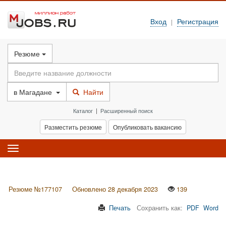
Вход
Регистрация
|
Резюме
в
Магадане
Найти
Каталог
|
Расширенный поиск
Разместить резюме
Опубликовать вакансию
Toggle
navigation
Резюме №177107
Обновлено 28 декабря 2023
139
Печать
Сохранить как:
PDF
Word