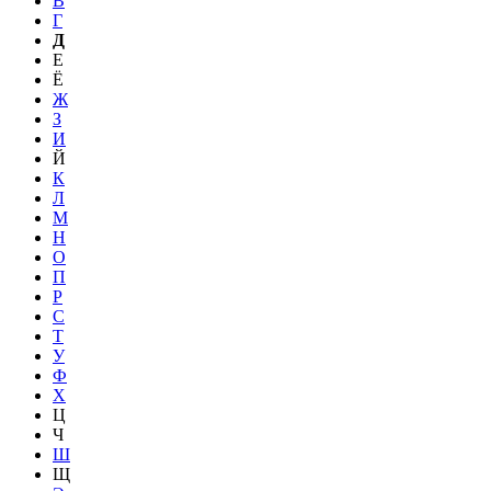
В
Г
Д
Е
Ё
Ж
З
И
Й
К
Л
М
Н
О
П
Р
С
Т
У
Ф
Х
Ц
Ч
Ш
Щ