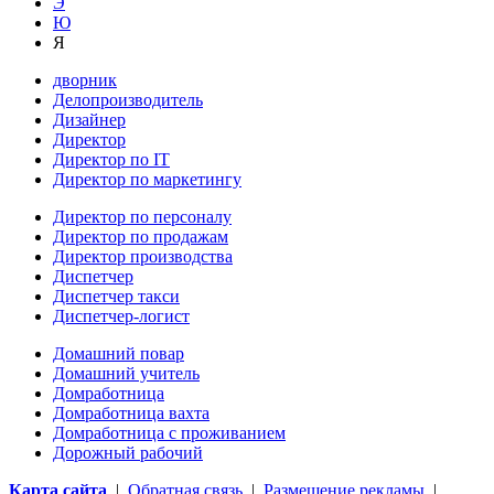
Э
Ю
Я
дворник
Делопроизводитель
Дизайнер
Директор
Директор по IT
Директор по маркетингу
Директор по персоналу
Директор по продажам
Директор производства
Диспетчер
Диспетчер такси
Диспетчер-логист
Домашний повар
Домашний учитель
Домработница
Домработница вахта
Домработница с проживанием
Дорожный рабочий
Карта сайта
|
Обратная связь
|
Размещение рекламы
|